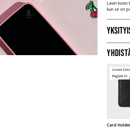
Lasin kuvio 
kun se on po
Yksity
Yhdist
Limited Edit
MagSafe Fit
Card Holde