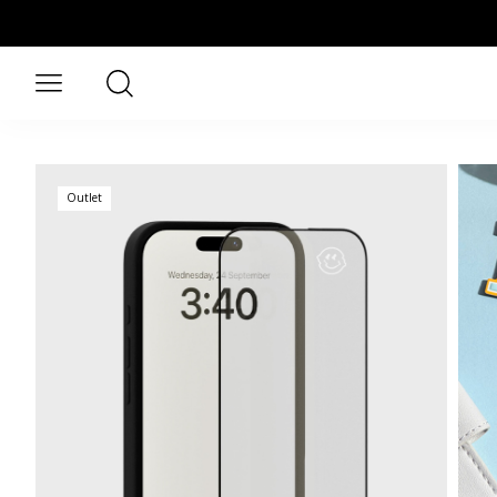
Siirry pääsisältöön
Haku
Avaa valikko
Outlet