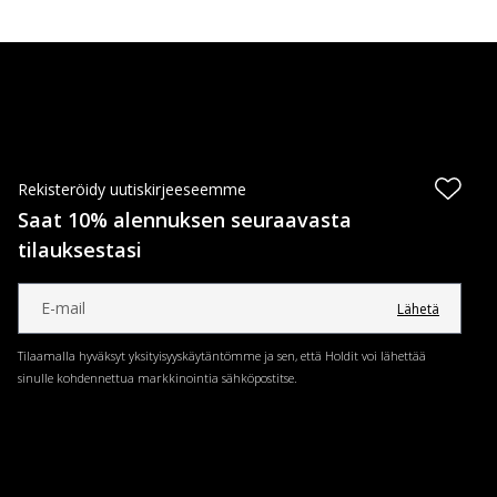
Rekisteröidy uutiskirjeeseemme
Saat 10% alennuksen seuraavasta
tilauksestasi
Lähetä
Tilaamalla hyväksyt yksityisyyskäytäntömme ja sen, että Holdit voi lähettää
sinulle kohdennettua markkinointia sähköpostitse.