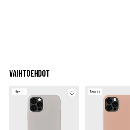
Vaihtoehdot
New in
New in