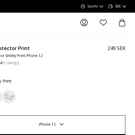
Suomi
SEK
tuotteita toivelue
tuotte
otector Print
249 SEK
or Smiley Print iPhone 12
.4
(
5
ratings
)
 Print
iPhone 12