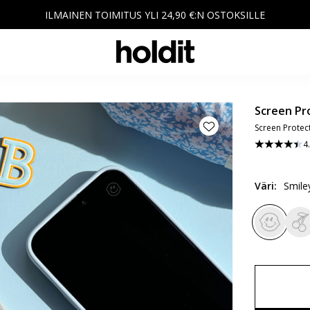
ILMAINEN TOIMITUS YLI 24,90 €:N OSTOKSILLE
Screen Pr
Screen Protect
4
Väri
:
Smiley