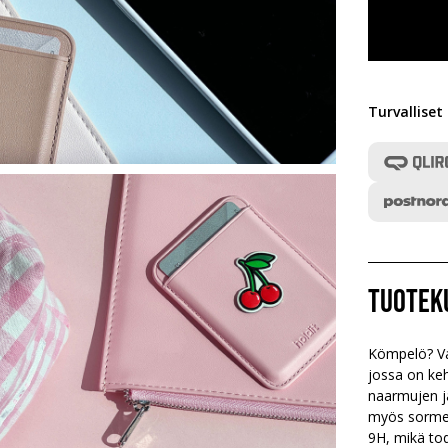
Turvallise
Tuotek
Kömpelö? Va
jossa on ke
naarmujen ja
myös sormenj
9H, mikä tod