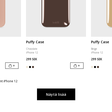
Puffy Case
Puffy Case
Chocolate
Beige
iPhone 12
iPhone 12
299 SEK
299 SEK
+
+
int iPhone 12
Näytä lisää