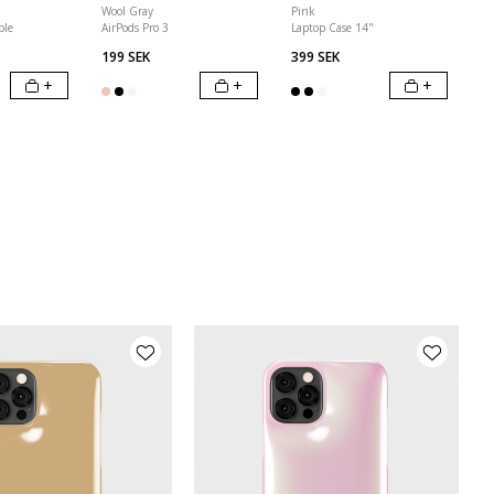
Wool Gray
Pink
ble
AirPods Pro 3
Laptop Case 14"
199 SEK
399 SEK
+
+
+