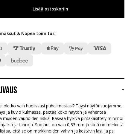
Lisää ostoskoriin
t maksut & Nopea toimitus
!
uvaus
-
i oletko vain huolissasi puhelimestasi? Täysi näytönsuojamme,
hys ja kuvio kulmassa, peittää koko näytön ja vähentää
 muiden vaurioiden riskiä. Rasvaa hylkivä pintakäsittely minimoi
älkiä ja tahroja. Suojaus on vain 0,33 mm ja siinä on merkintä
istaa, että se on markkinoiden vahvin ja kestävin lasi. Ja ps!