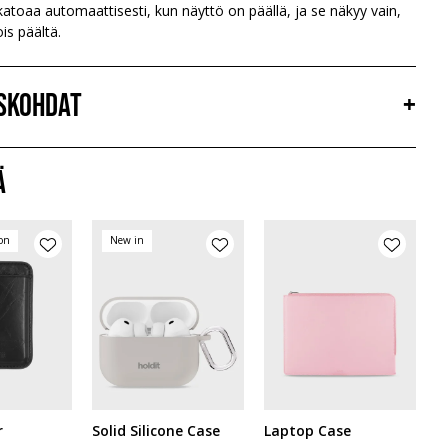
katoaa automaattisesti, kun näyttö on päällä, ja se näkyy vain,
is päältä.
iskohdat
+
ä
ion
New in
r
Solid Silicone Case
Laptop Case