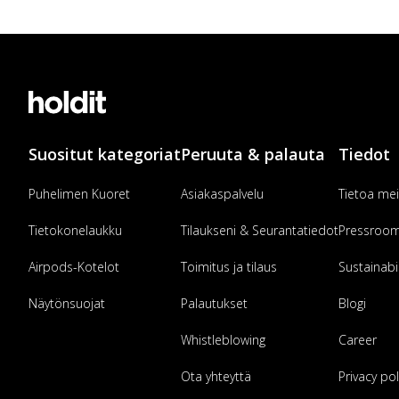
Suositut kategoriat
Peruuta & palauta
Tiedot
Puhelimen Kuoret
Asiakaspalvelu
Tietoa mei
Tietokonelaukku
Tilaukseni & Seurantatiedot
Pressroo
Airpods-Kotelot
Toimitus ja tilaus
Sustainabil
Näytönsuojat
Palautukset
Blogi
Whistleblowing
Career
Ota yhteyttä
Privacy pol