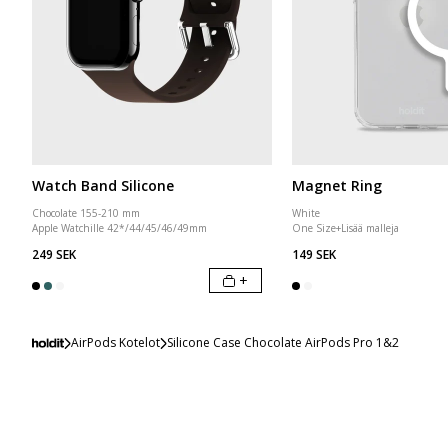
Watch Band Silicone
Magnet Ring
Chocolate 155-210 mm
White
Apple Watchille 42*/44/45/46/49mm
One Size
+
Lisää malleja
249 SEK
149 SEK
+
AirPods Kotelot
Silicone Case Chocolate AirPods Pro 1&2