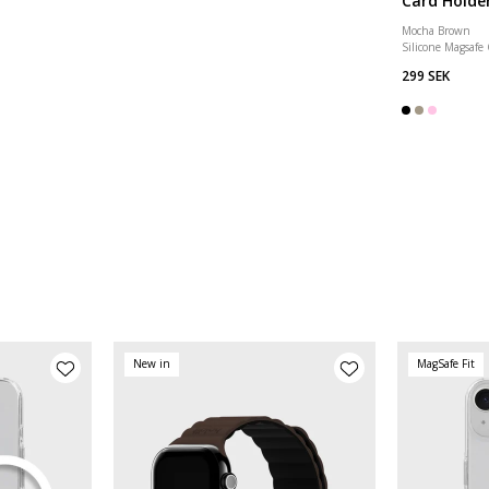
Card Holde
Mocha Brown
Silicone Magsafe
299 SEK
New in
MagSafe Fit