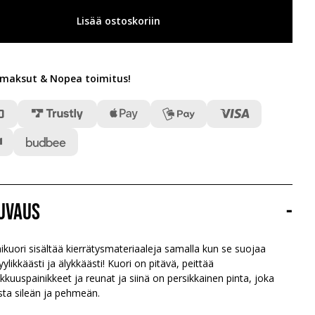
Lisää ostoskoriin
t maksut & Nopea toimitus
!
uvaus
-
ikuori sisältää kierrätysmateriaaleja samalla kun se suojaa
yylikkäästi ja älykkäästi! Kuori on pitävä, peittää
uuspainikkeet ja reunat ja siinä on persikkainen pinta, joka
sta sileän ja pehmeän.