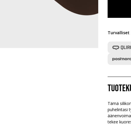
Turvallise
Tuotek
Tämä silikon
puhelintasi t
äänenvoimakk
tekee kuore