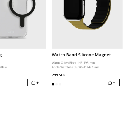
g
Watch Band Silicone Magnet
Warm Olive/Black 145-195 mm
alleja
Apple Watchille 38/40/41/42* mm
299 SEK
+
+