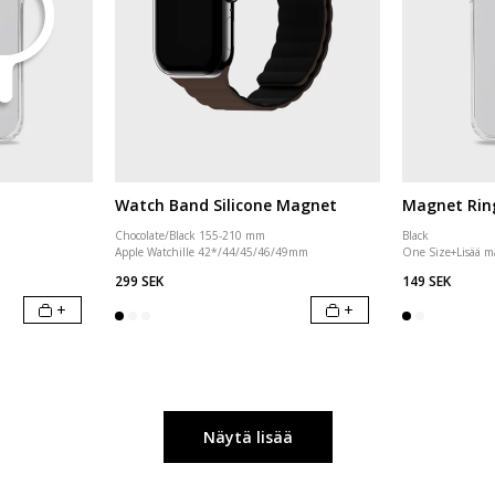
Watch Band Silicone Magnet
Magnet Rin
Chocolate/Black 155-210 mm
Black
Apple Watchille 42*/44/45/46/49mm
One Size
+
Lisää m
299 SEK
149 SEK
+
+
Näytä lisää