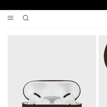
Siirry pääsisältöön
Haku
Avaa valikko