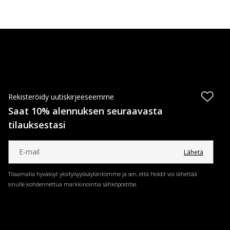
Rekisteröidy uutiskirjeeseemme
Saat 10% alennuksen seuraavasta
tilauksestasi
Lähetä
Tilaamalla hyväksyt yksityisyyskäytäntömme ja sen, että Holdit voi lähettää
sinulle kohdennettua markkinointia sähköpostitse.