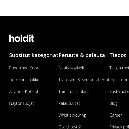
Suositut kategoriat
Peruuta & palauta
Tiedot
Puhelimen Kuoret
Asiakaspalvelu
Tietoa mei
Tietokonelaukku
Tilaukseni & Seurantatiedot
Pressroo
Airpods-Kotelot
Toimitus ja tilaus
Sustainabil
Näytönsuojat
Palautukset
Blogi
Whistleblowing
Career
Ota yhteyttä
Privacy pol