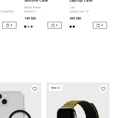
r
Silicone Case
Laptop Case
Mocha Brown
Cow
 Compatible
Airpods 4
Laptop Case 14"
149 SEK
499 SEK
+
+
+
New in