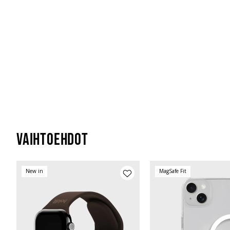
Vaihtoehdot
New in
MagSafe Fit