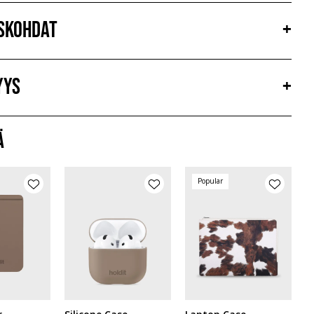
iskohdat
+
yys
+
ä
Popular