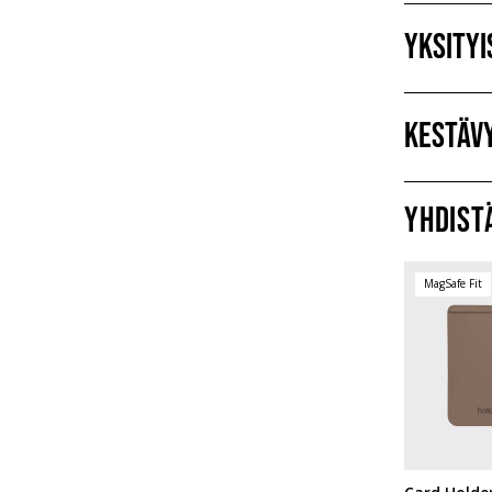
Yksity
Kestäv
Yhdist
MagSafe Fit