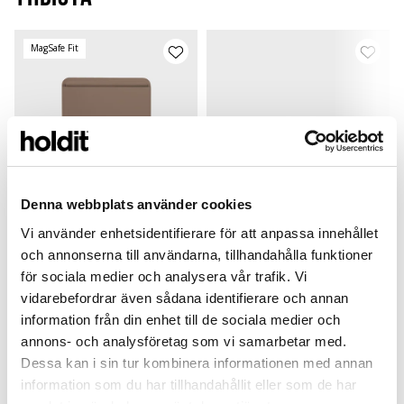
MagSafe Fit
Denna webbplats använder cookies
Vi använder enhetsidentifierare för att anpassa innehållet
och annonserna till användarna, tillhandahålla funktioner
för sociala medier och analysera vår trafik. Vi
Card Holder
Silicone Case
vidarebefordrar även sådana identifierare och annan
Mocha Brown
Mocha Brown
Silicone Magsafe Compatible
Airpods 4
L
information från din enhet till de sociala medier och
299 SEK
149 SEK
annons- och analysföretag som vi samarbetar med.
+
+
Dessa kan i sin tur kombinera informationen med annan
information som du har tillhandahållit eller som de har