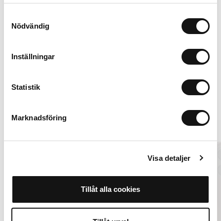
samlat in när du har använt deras tjänster.
Samtyckesval
Nödvändig
iPhone 12
Lisää ostoskoriin
Inställningar
399 SEK
Statistik
Vaihtoehdot
Marknadsföring
New in
Visa detaljer
Tillåt alla cookies