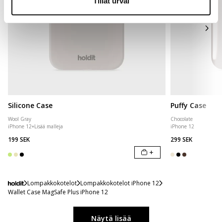
Tillåt urval
Silicone Case
Puffy Case
Wool Gray
Chocolate
iPhone 12
+
Lisää malleja
iPhone 12
199 SEK
299 SEK
+
Lompakkokotelot
Lompakkokotelot iPhone 12
Wallet Case MagSafe Plus iPhone 12
Näytä lisää