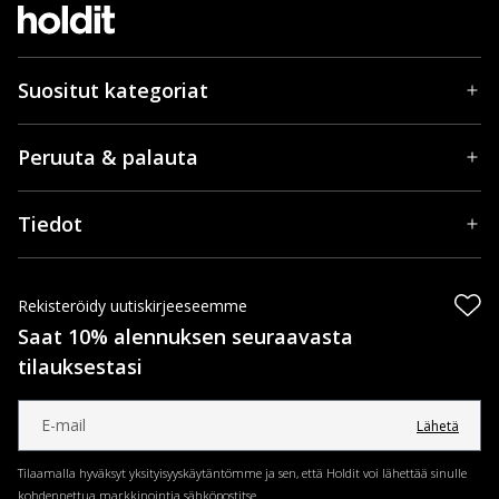
Suositut kategoriat
Peruuta & palauta
Tiedot
Rekisteröidy uutiskirjeeseemme
Saat 10% alennuksen seuraavasta
tilauksestasi
Lähetä
Tilaamalla hyväksyt yksityisyyskäytäntömme ja sen, että Holdit voi lähettää sinulle
kohdennettua markkinointia sähköpostitse.