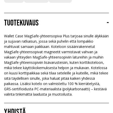
Tuotekuvaus
-
Wallet Case MagSafe-yhteensopiva Plus tarjoaa sinulle älykkään
ja sujuvan ratkaisun, jossa sekä puhelin että lompakko
mahtuvat samaan paikkaan. Koteloon sisäänrakennetut
MagSafe-yhteensopivat magneetit varmistavat vahvan ja
vakaan yhteyden MagSafe-yhteensopiviin latureihin ja muihin
MagSafe-yhteensopiviin lisävarusteisiin, kuten korttikoteloon,
mikä tekee käyttökokemuksesta helpon ja mukavan. Kotelossa
on kuusi korttipaikkaa sekä tilaa seteleille ja kuiteille, mikä tekee
siitä täydellisen sinulle, joka haluat pitää kaiken yhdessä
paikassa. Lisäksi kotelo on valmistettu 100 % kierrätetystä,
GRS-sertifioidusta PC-materiaalista (polykarbonaatti) – kestävä
valinta tinkimättä laadusta ja muotoilusta.
Yhdistä