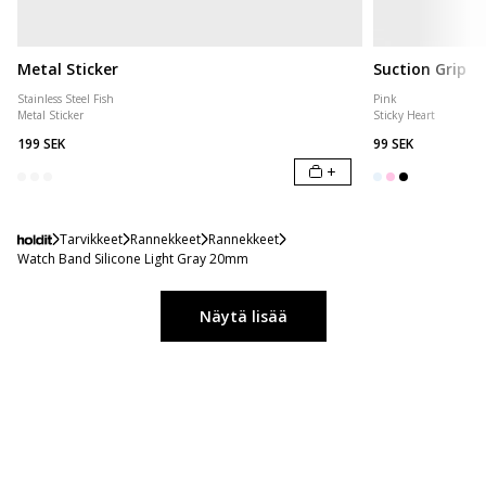
Metal Sticker
Suction Grip
Stainless Steel Fish
Pink
Metal Sticker
Sticky Heart
199 SEK
99 SEK
+
Tarvikkeet
Rannekkeet
Rannekkeet
Watch Band Silicone Light Gray 20mm
Näytä lisää