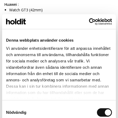
Huawei :
Watch GT3 (42mm)
Watch GT3 Pro (43mm)
Yksityiskohdat
+
Denna webbplats använder cookies
Vi använder enhetsidentifierare för att anpassa innehållet
Kestävyys
och annonserna till användarna, tillhandahålla funktioner
+
för sociala medier och analysera vår trafik. Vi
vidarebefordrar även sådana identifierare och annan
information från din enhet till de sociala medier och
Yhdistä
annons- och analysföretag som vi samarbetar med.
Dessa kan i sin tur kombinera informationen med annan
information som du har tillhandahållit eller som de har
Limited Edition
New in
samlat in när du har använt deras tjänster.
MagSafe Fit
Samtyckesval
Nödvändig