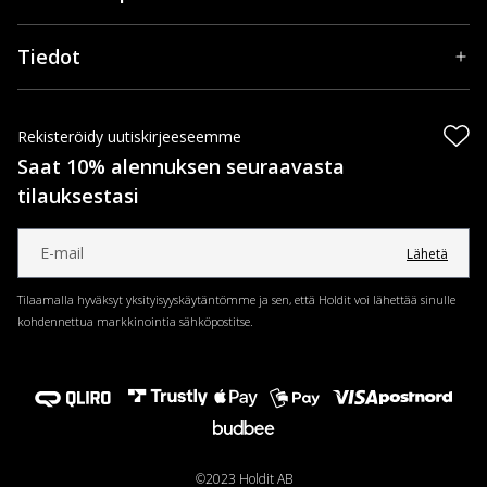
Tiedot
Rekisteröidy uutiskirjeeseemme
Saat 10% alennuksen seuraavasta
tilauksestasi
Lähetä
Tilaamalla hyväksyt yksityisyyskäytäntömme ja sen, että Holdit voi lähettää sinulle
kohdennettua markkinointia sähköpostitse.
©2023 Holdit AB