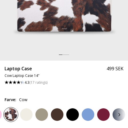
Laptop Case
499 SEK
Cow Laptop Case 14"
4.3
(
17
ratings
)
Farve
:
Cow