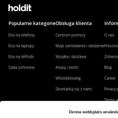
Popularne kategorie
Obsługa klienta
Infor
Etui na telefony
Centrum pomocy
O nas
Etui na laptopy
Moje zamówienie i śledzenie
Pressr
Etui na AirPods
Wysyłka i dostawa
Zrówno
Szkła ochronne
Anuluj i zwróć
Blog
Whistleblowing
Career
Skontaktuj się z nami
Privacy 
Terms a
Zostań
Denna webbplats använde