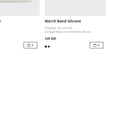
e
Watch Band Silicone
Chocolate 155-210 mm
Do Apple Watch 42*/44/45/46/49 mm
249 SEK
+
+