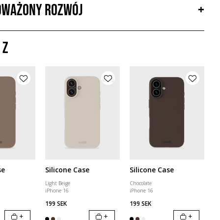
ważony rozwój
+
 z
se
Silicone Case
Silicone Case
Light Beige
Chocolate
iPhone 16
iPhone 16
199 SEK
199 SEK
+
+
+