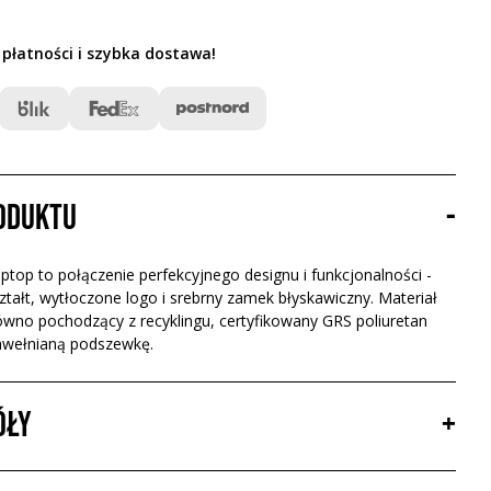
 płatności i szybka dostawa
!
roduktu
-
aptop to połączenie perfekcyjnego designu i funkcjonalności -
ztałt, wytłoczone logo i srebrny zamek błyskawiczny. Materiał
ówno pochodzący z recyklingu, certyfikowany GRS poliuretan
bawełnianą podszewkę.
óły
+