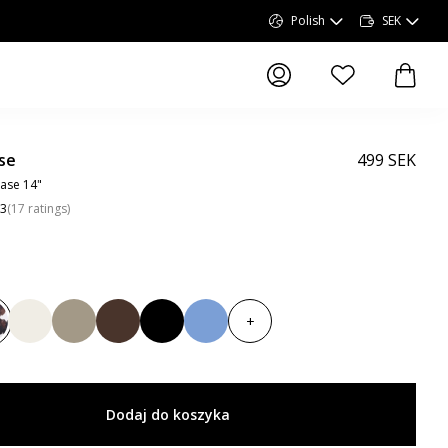
Polish
SEK
elementy na liście
elemen
se
499 SEK
ase 14"
.3
(
17
ratings
)
+
Dodaj do koszyka