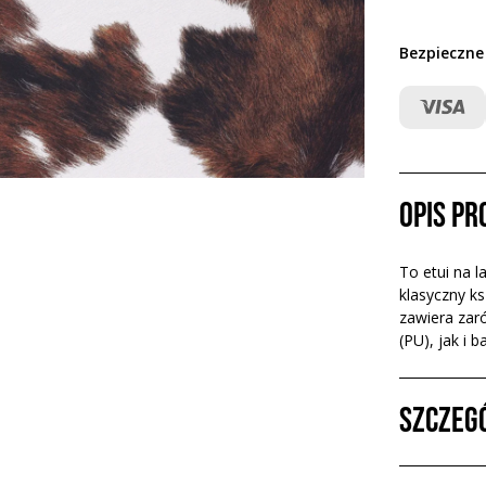
Bezpieczne
Opis p
To etui na l
klasyczny ks
zawiera zar
(PU), jak i 
Szczeg