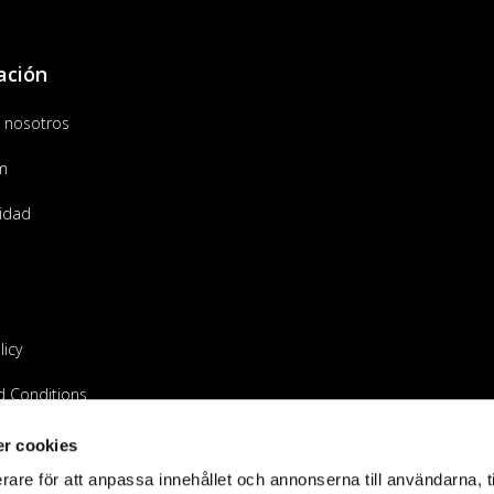
ación
 nosotros
m
lidad
licy
d Conditions
tribuidor
r cookies
rare för att anpassa innehållet och annonserna till användarna, t