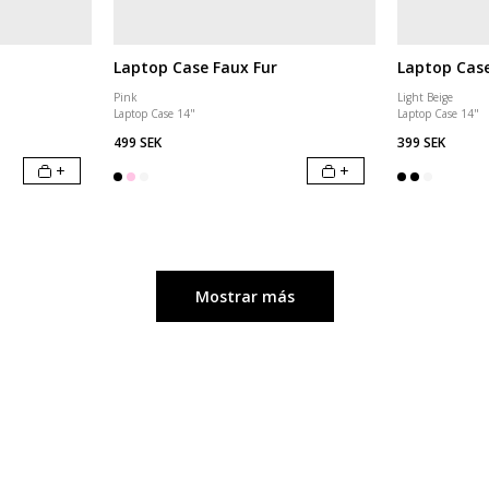
Laptop Case Faux Fur
Laptop Cas
Pink
Light Beige
Laptop Case 14"
Laptop Case 14"
499 SEK
399 SEK
+
+
Mostrar más