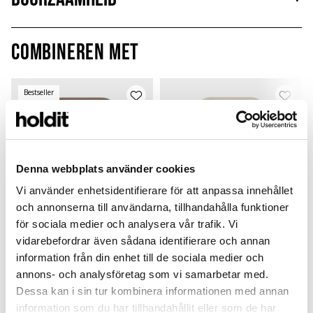
Combineren met
Bestseller
Denna webbplats använder cookies
Vi använder enhetsidentifierare för att anpassa innehållet
och annonserna till användarna, tillhandahålla funktioner
för sociala medier och analysera vår trafik. Vi
vidarebefordrar även sådana identifierare och annan
information från din enhet till de sociala medier och
Silicone Case
Silicone Case
annons- och analysföretag som vi samarbetar med.
Mocha Brown
Light Beige
C
Dessa kan i sin tur kombinera informationen med annan
iPhone 16
iPhone 16
i
information som du har tillhandahållit eller som de har