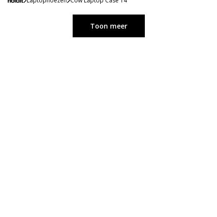
Laptophoezen
Cow Laptop Case 14"
Toon meer