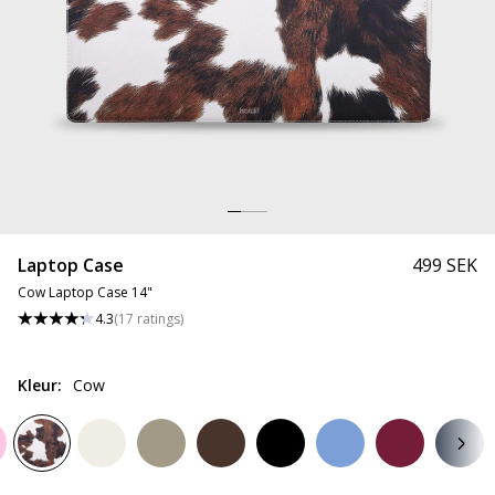
Laptop Case
499 SEK
Cow Laptop Case 14"
4.3
(
17
ratings
)
Kleur
:
Cow