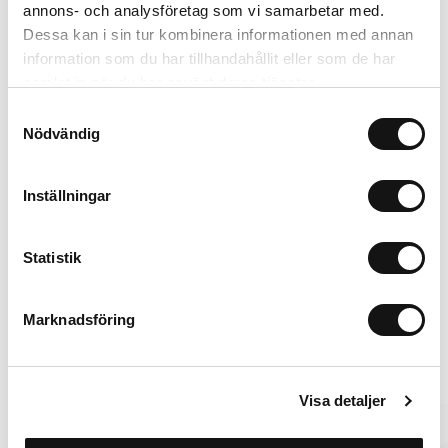
annons- och analysföretag som vi samarbetar med.
Card Holder
Silicone Case
Dessa kan i sin tur kombinera informationen med annan
Mocha Brown
Mocha Brown
information som du har tillhandahållit eller som de har
Silicone Magsafe Compatible
Airpods 4
L
samlat in när du har använt deras tjänster.
299 SEK
149 SEK
Samtyckesval
+
+
Nödvändig
Inställningar
Statistik
iPhone 14
Lisää ostoskoriin
299 SEK
Marknadsföring
Vaihtoehdot
Visa detaljer
New in
MagSafe Fit