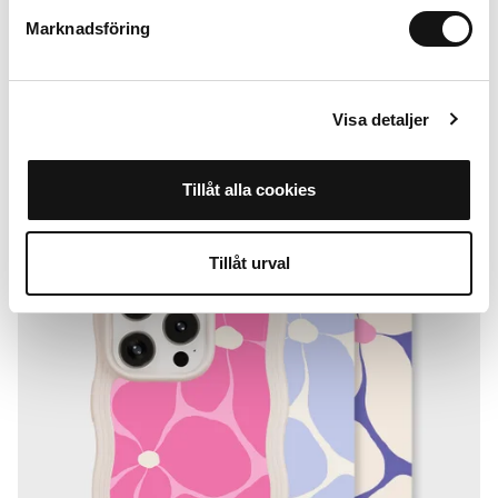
Checkered
Pink Breeze
Marknadsföring
iPhone 15 Pro Max
iPhone 15 Pro
50 SEK
50 SEK
+
+
Visa detaljer
Tillåt alla cookies
Tillåt urval