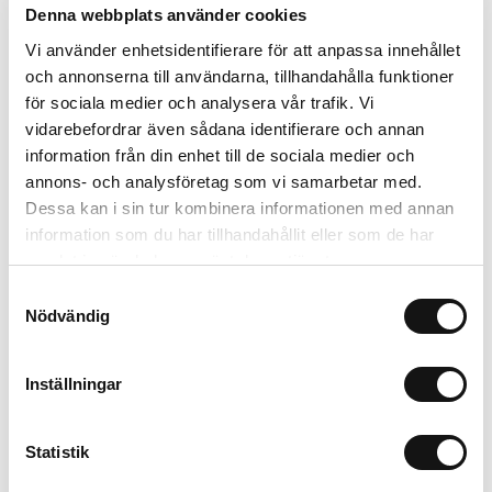
Denna webbplats använder cookies
Print Pack
Print Pack
Vi använder enhetsidentifierare för att anpassa innehållet
Hanna KL x Holdit
Heart
iPhone 15 Pro Max
och annonserna till användarna, tillhandahålla funktioner
iPhone 15 Pro Max
för sociala medier och analysera vår trafik. Vi
50 SEK
50 SEK
vidarebefordrar även sådana identifierare och annan
+
+
information från din enhet till de sociala medier och
annons- och analysföretag som vi samarbetar med.
Dessa kan i sin tur kombinera informationen med annan
information som du har tillhandahållit eller som de har
samlat in när du har använt deras tjänster.
Samtyckesval
Nödvändig
Inställningar
Statistik
Print Pack
Print Pack