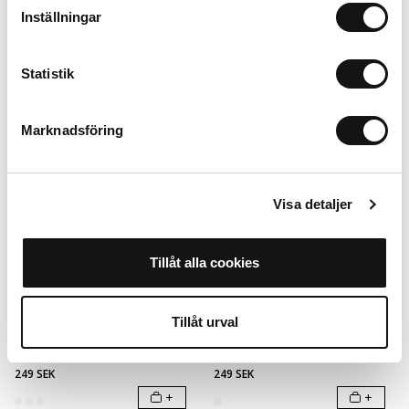
Inställningar
+
Statistik
Outlet
Outlet
Marknadsföring
Visa detaljer
Tillåt alla cookies
Screen Protector Print
Screen Protector Glitter
Tillåt urval
Cherry Print
Black Glitter Frame
iPhone 16e
iPhone 16e
249 SEK
249 SEK
+
+