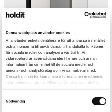
Denna webbplats använder cookies
Vi använder enhetsidentifierare för att anpassa innehållet
och annonserna till användarna, tillhandahålla funktioner
för sociala medier och analysera vår trafik. Vi
vidarebefordrar även sådana identifierare och annan
information från din enhet till de sociala medier och
annons- och analysföretag som vi samarbetar med.
Dessa kan i sin tur kombinera informationen med annan
information som du har tillhandahållit eller som de har
samlat in när du har använt deras tjänster.
Screen Protector Privacy
Samtyckesval
Privacy Glass
Nödvändig
iPhone 16e
249 SEK