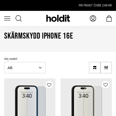
Hoppa till huvudinnehåll
FRI FRAKT ÖVER 249 KR
Sök
Öppna meny
prod
Skärmskydd iPhone 16e
Välj modell
Allt