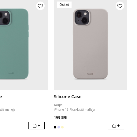
Outlet
e
Silicone Case
Taupe
isää malleja
iPhone 15 Plus
+
Lisää malleja
199 SEK
+
+