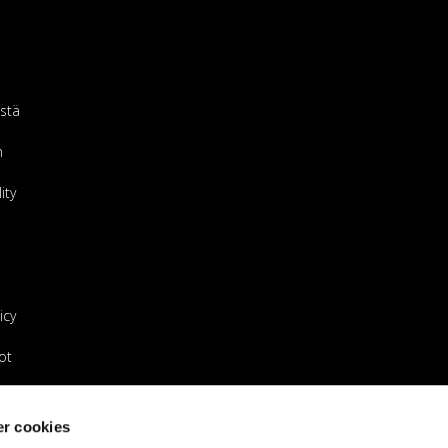
stä
m
ity
icy
ot
eenmyyjäksi
r cookies