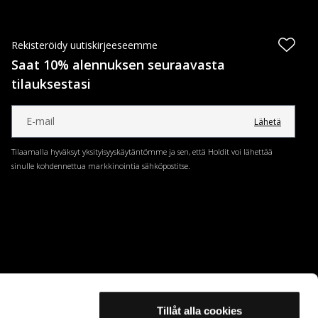
Rekisteröidy uutiskirjeeseemme
Saat 10% alennuksen seuraavasta
tilauksestasi
Lähetä
Tilaamalla hyväksyt yksityisyyskäytäntömme ja sen, että Holdit voi lähettää
sinulle kohdennettua markkinointia sähköpostitse.
Tillåt alla cookies