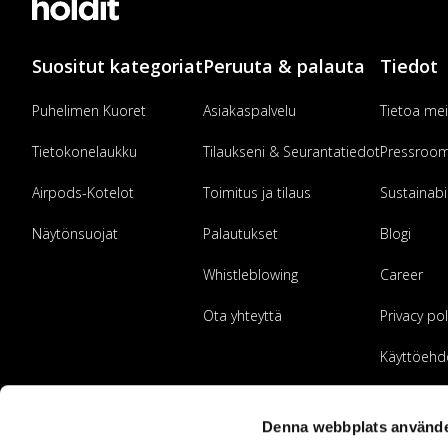
Suositut kategoriat
Peruuta & palauta
Tiedot
Puhelimen Kuoret
Asiakaspalvelu
Tietoa mei
Tietokonelaukku
Tilaukseni & Seurantatiedot
Pressroo
Airpods-Kotelot
Toimitus ja tilaus
Sustainabil
Näytönsuojat
Palautukset
Blogi
Whistleblowing
Career
Ota yhteyttä
Privacy pol
Käyttöehd
Ryhdy jäll
Denna webbplats använde