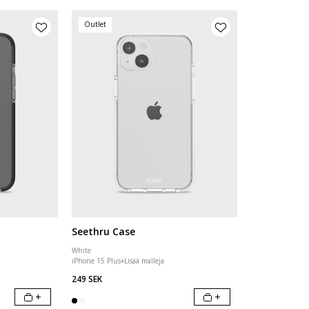
Outlet
Seethru Case
White
iPhone 15 Plus
+
Lisää malleja
249 SEK
+
+