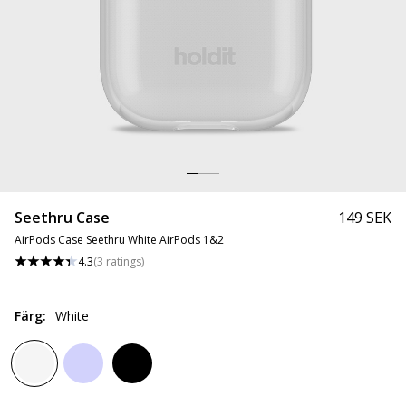
Seethru Case
149 SEK
AirPods Case Seethru White AirPods 1&2
4.3
(
3
ratings
)
Färg
:
White