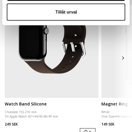
Tillåt urval
Watch Band Silicone
Magnet Ring
Chocolate 155-210 mm
White
Till Apple Watch 42*/44/45/46/49 mm
One Size
+
Fler modell
249 SEK
149 SEK
+