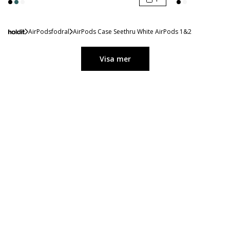
AirPodsfodral
AirPods Case Seethru White AirPods 1&2
Visa mer