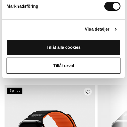
+
+
Marknadsföring
Visa detaljer
Till Apple Watch 42*/44/45/46/49 mm
Tillåt alla cookies
Lägg i varukorg
199 SEK
Tillåt urval
Alternativ
Sign up