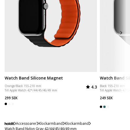
Watch Band Silicone Magnet
Watch Band Si
Betyg:
utav 5 stjärnor
Orange/Black 155-210 mm
Black 155-210 mm
4.3
Till Apple Watch 42*/44/45/46/49 mm
Till Apple Watch 42*
299 SEK
249 SEK
Accessoarer
Klockarmband
Klockarmband
Watch Band Nylon Gray 42/44/45/46/49 mm