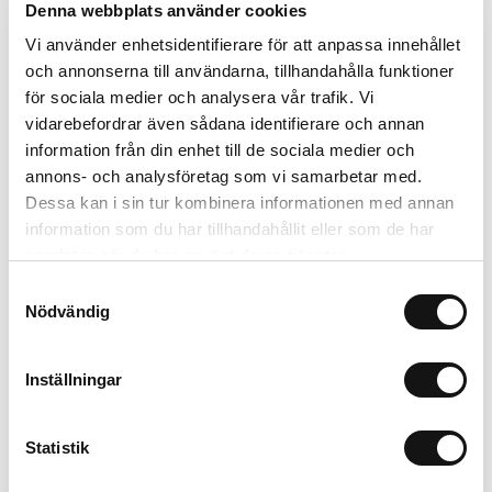
Denna webbplats använder cookies
Vi använder enhetsidentifierare för att anpassa innehållet
Kombinera med
och annonserna till användarna, tillhandahålla funktioner
för sociala medier och analysera vår trafik. Vi
Limited Edition
Nyhet
vidarebefordrar även sådana identifierare och annan
MagSafe Fit
information från din enhet till de sociala medier och
annons- och analysföretag som vi samarbetar med.
Dessa kan i sin tur kombinera informationen med annan
information som du har tillhandahållit eller som de har
samlat in när du har använt deras tjänster.
Samtyckesval
Nödvändig
Inställningar
Card Holder
Solid Silicone Case
Betyg:
utav 5 stjärnor
Betyg:
ut
Black Crinkle
Wool Gray
P
4.1
4.3
Statistik
Magsafe Compatible
AirPods Pro 3
L
299 SEK
199 SEK