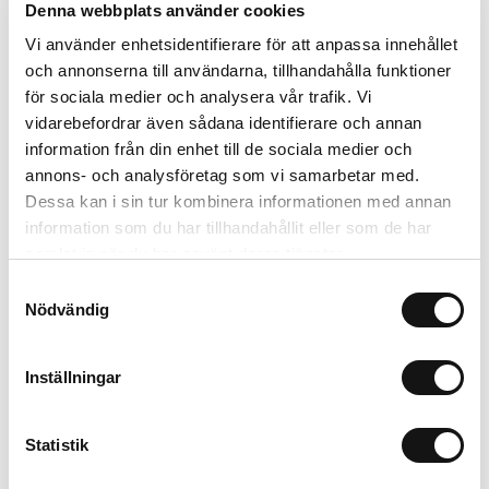
Denna webbplats använder cookies
Vi använder enhetsidentifierare för att anpassa innehållet
Kombinera med
och annonserna till användarna, tillhandahålla funktioner
för sociala medier och analysera vår trafik. Vi
Limited Edition
Nyhet
vidarebefordrar även sådana identifierare och annan
MagSafe Fit
information från din enhet till de sociala medier och
annons- och analysföretag som vi samarbetar med.
Dessa kan i sin tur kombinera informationen med annan
information som du har tillhandahållit eller som de har
samlat in när du har använt deras tjänster.
Samtyckesval
Nödvändig
Inställningar
Card Holder
Solid Silicone Case
Black Crinkle
Wool Gray
P
Statistik
Magsafe Compatible
AirPods Pro 3
L
299 SEK
199 SEK