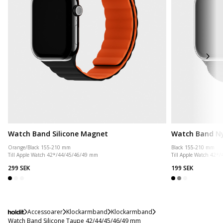
Watch Band Silicone Magnet
Watch Band N
Orange/Black 155-210 mm
Black 155-210 mm
Till Apple Watch 42*/44/45/46/49 mm
Till Apple Watch 42*
299 SEK
199 SEK
Accessoarer
Klockarmband
Klockarmband
Watch Band Silicone Taupe 42/44/45/46/49 mm