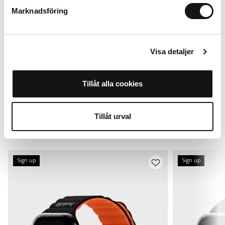
+
+
Marknadsföring
Visa detaljer
Till Apple Watch 42*/44/45/46/49 mm
Tillåt alla cookies
Lägg i varukorg
249 SEK
Tillåt urval
Alternativ
Sign up
Sign up