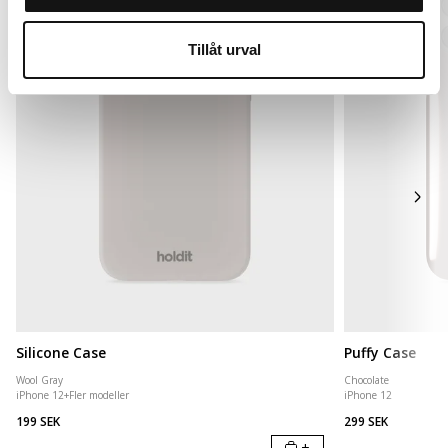
Tillåt urval
Silicone Case
Puffy Case
Wool Gray
Chocolate
iPhone 12
+
Fler modeller
iPhone 12
199 SEK
299 SEK
+