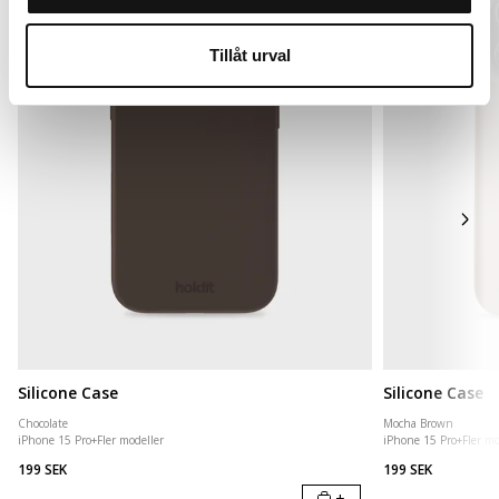
Tillåt urval
Silicone Case
Silicone Case
Chocolate
Mocha Brown
iPhone 15 Pro
+
Fler modeller
iPhone 15 Pro
+
Fler mo
199 SEK
199 SEK
+