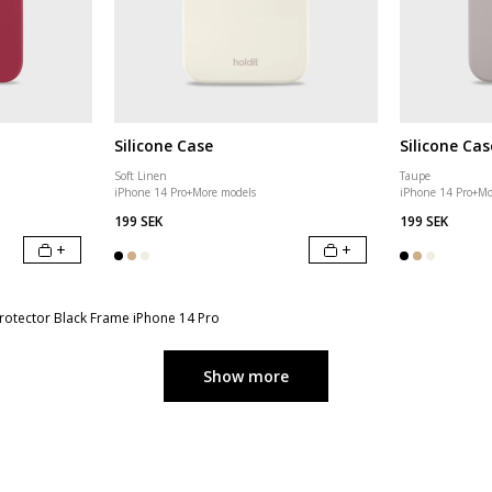
Silicone Case
Silicone Cas
Soft Linen
Taupe
iPhone 14 Pro
+
More models
iPhone 14 Pro
+
Mo
199 SEK
199 SEK
+
+
otector Black Frame iPhone 14 Pro
Show more