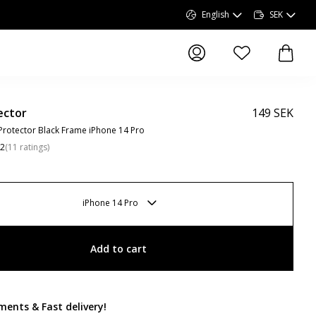
English
SEK
items in wishlist, 
items 
ector
149 SEK
rotector Black Frame iPhone 14 Pro
.2
(
11
ratings
)
iPhone 14 Pro
Add to cart
ments & Fast delivery
!