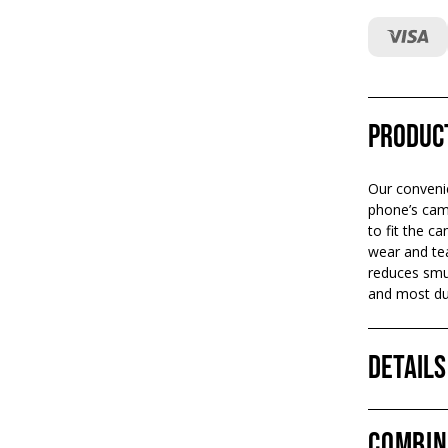
Produc
Our convenie
phone’s came
to fit the c
wear and tea
reduces smud
and most dur
Details
Combin