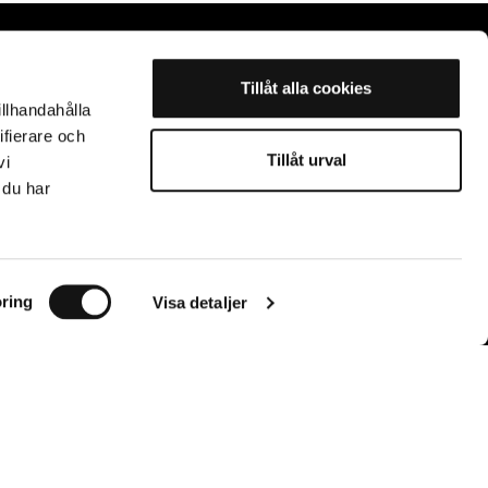
Tillåt alla cookies
illhandahålla
ifierare och
Subscribe to our newsletter
Tillåt urval
vi
Receive 10% discount on your next order
 du har
Send
By subscribing, you agree to our privacy policy and that Holdit can send you
ring
Visa detaljer
targeted marketing via email.