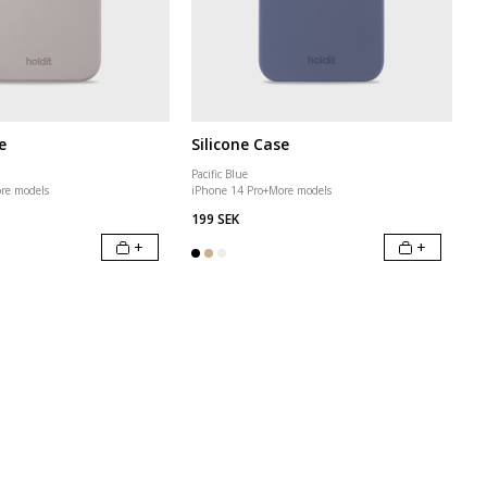
e
Silicone Case
Pacific Blue
re models
iPhone 14 Pro
+
More models
199 SEK
+
+