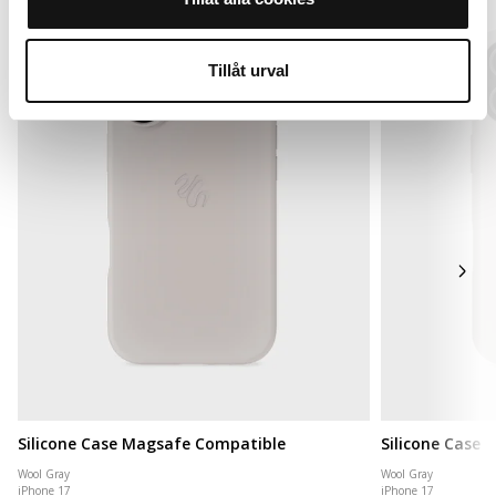
MagSafe Fit
New in
Tillåt urval
Silicone Case Magsafe Compatible
Silicone Case
Wool Gray
Wool Gray
iPhone 17
iPhone 17