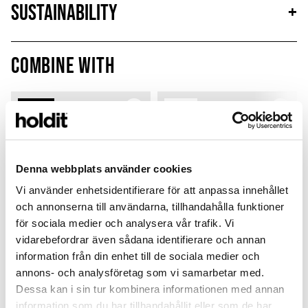
Sustainability
+
Combine with
Sign up
Outlet
Denna webbplats använder cookies
Vi använder enhetsidentifierare för att anpassa innehållet
och annonserna till användarna, tillhandahålla funktioner
för sociala medier och analysera vår trafik. Vi
vidarebefordrar även sådana identifierare och annan
information från din enhet till de sociala medier och
annons- och analysföretag som vi samarbetar med.
Card Holder
Silicone Case
Dessa kan i sin tur kombinera informationen med annan
Lavender
Sky Blue
M
information som du har tillhandahållit eller som de har