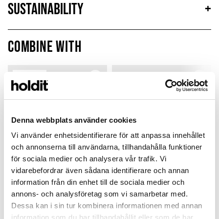
Sustainability
+
Combine with
MagSafe Fit
Denna webbplats använder cookies
Vi använder enhetsidentifierare för att anpassa innehållet
och annonserna till användarna, tillhandahålla funktioner
för sociala medier och analysera vår trafik. Vi
vidarebefordrar även sådana identifierare och annan
information från din enhet till de sociala medier och
annons- och analysföretag som vi samarbetar med.
Card Holder
Silicone Case
Dessa kan i sin tur kombinera informationen med annan
Pink
Pink
P
information som du har tillhandahållit eller som de har