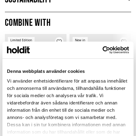
Combine with
Limited Edition
New in
MagSafe Fit
Denna webbplats använder cookies
Vi använder enhetsidentifierare för att anpassa innehållet
och annonserna till användarna, tillhandahålla funktioner
för sociala medier och analysera vår trafik. Vi
vidarebefordrar även sådana identifierare och annan
information från din enhet till de sociala medier och
Card Holder
Solid Silicone Case
annons- och analysföretag som vi samarbetar med.
Dessa kan i sin tur kombinera informationen med annan
Black Crinkle
Wool Gray
P
Magsafe Compatible
AirPods Pro 3
L
information som du har tillhandahållit eller som de har