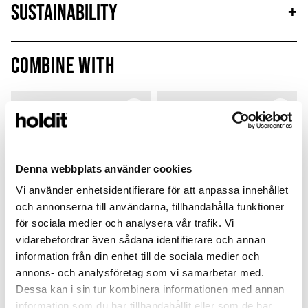
Sustainability
+
Combine with
Denna webbplats använder cookies
Vi använder enhetsidentifierare för att anpassa innehållet
och annonserna till användarna, tillhandahålla funktioner
för sociala medier och analysera vår trafik. Vi
vidarebefordrar även sådana identifierare och annan
information från din enhet till de sociala medier och
annons- och analysföretag som vi samarbetar med.
Print Pack
Print Pack
Dessa kan i sin tur kombinera informationen med annan
Heart
Hanna KL x Holdit
information som du har tillhandahållit eller som de har