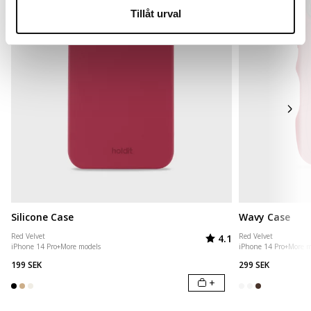
Tillåt urval
Silicone Case
Wavy Case
Rating:
out of 5 stars
Red Velvet
Red Velvet
4.1
iPhone 14 Pro
+
More models
iPhone 14 Pro
+
More m
199 SEK
299 SEK
+