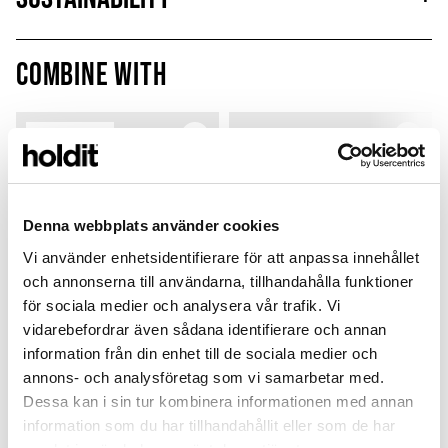
Combine with
Limited Edition
MagSafe Fit
Denna webbplats använder cookies
Vi använder enhetsidentifierare för att anpassa innehållet
och annonserna till användarna, tillhandahålla funktioner
för sociala medier och analysera vår trafik. Vi
vidarebefordrar även sådana identifierare och annan
information från din enhet till de sociala medier och
annons- och analysföretag som vi samarbetar med.
Card Holder
Silicone Case
Dessa kan i sin tur kombinera informationen med annan
Black Crinkle
Black
B
information som du har tillhandahållit eller som de har
Magsafe Compatible
Airpods 4
L