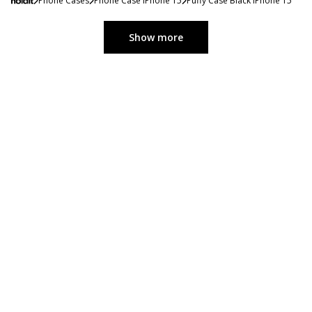
Phone Cases
Phone Case iPhone 15
Puffy Case Black iPhone 15
Show more