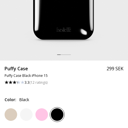
Puffy Case
299 SEK
Puffy Case Black iPhone 15
3.3
(
12
ratings
)
Color
:
Black