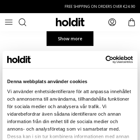
Skip to main content
FREE SHIPPING ON ORDERS OVER €24.90
Search
Open menu
item
Show more
Denna webbplats använder cookies
Vi använder enhetsidentifierare för att anpassa innehållet
och annonserna till användarna, tillhandahålla funktioner
för sociala medier och analysera vår trafik. Vi
vidarebefordrar även sådana identifierare och annan
information från din enhet till de sociala medier och
annons- och analysföretag som vi samarbetar med.
Dessa kan i sin tur kombinera informationen med annan