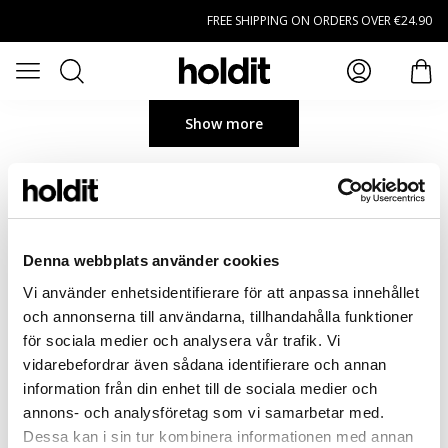
Skip to main content
FREE SHIPPING ON ORDERS OVER €24.90
Search
Open menu
item
Show more
Denna webbplats använder cookies
Vi använder enhetsidentifierare för att anpassa innehållet
och annonserna till användarna, tillhandahålla funktioner
för sociala medier och analysera vår trafik. Vi
vidarebefordrar även sådana identifierare och annan
information från din enhet till de sociala medier och
annons- och analysföretag som vi samarbetar med.
Dessa kan i sin tur kombinera informationen med annan