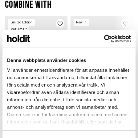
Combine with
Limited Edition
New in
MagSafe Fit
Denna webbplats använder cookies
Vi använder enhetsidentifierare för att anpassa innehållet
och annonserna till användarna, tillhandahålla funktioner
för sociala medier och analysera vår trafik. Vi
vidarebefordrar även sådana identifierare och annan
information från din enhet till de sociala medier och
Card Holder
Solid Silicone Case
annons- och analysföretag som vi samarbetar med.
Black Crinkle
Wool Gray
P
Magsafe Compatible
AirPods Pro 3
L
Dessa kan i sin tur kombinera informationen med annan
information som du har tillhandahållit eller som de har
299 SEK
199 SEK
samlat in när du har använt deras tjänster.
+
+