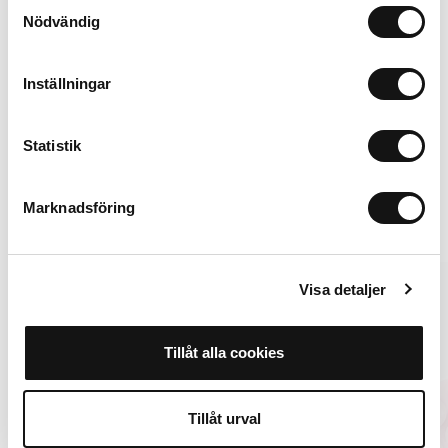
Samtyckesval
Nödvändig
Inställningar
149 SEK
Add to cart
Statistik
Marknadsföring
Alternatives
Limited Edition
Popular
Visa detaljer
Wavy Case Fit
Tillåt alla cookies
Tillåt urval